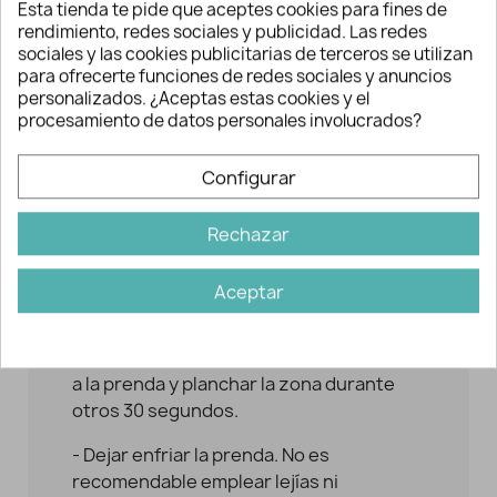
Esta tienda te pide que aceptes cookies para fines de
rendimiento, redes sociales y publicidad. Las redes
- No aplicar vapor. Se recomienda
sociales y las cookies publicitarias de terceros se utilizan
interponer un trapo de algodón sobre el
para ofrecerte funciones de redes sociales y anuncios
parche para evitar mancharlo o
personalizados. ¿Aceptas estas cookies y el
quemarlo.
procesamiento de datos personales involucrados?
- Ejerza presión alrededor de unos 30
Configurar
segundos.
- Compruebe que los bordes del parche
Rechazar
se hayan fijado correctamente para
evitar que se despegue o en caso
Aceptar
contrario, repita la operación.
- El fabricante recomienda darle la vuelta
a la prenda y planchar la zona durante
otros 30 segundos.
- Dejar enfriar la prenda. No es
recomendable emplear lejías ni