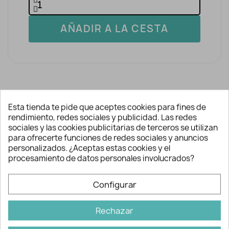
AÑADIR A LA CESTA
Esta tienda te pide que aceptes cookies para fines de
rendimiento, redes sociales y publicidad. Las redes
Descripción y detalles
sociales y las cookies publicitarias de terceros se utilizan
para ofrecerte funciones de redes sociales y anuncios
personalizados. ¿Aceptas estas cookies y el
procesamiento de datos personales involucrados?
Consigue dar un toque a tus prendas
básicas con esta aplicación de
Configurar
lentejuelas.
La base de la aplicación es un tipo de
Rechazar
rejilla con cuerpo. Se debe coser el