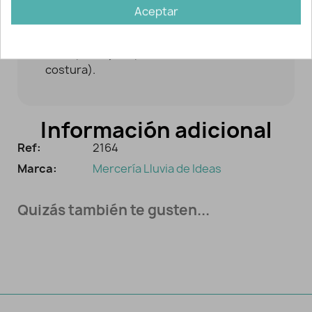
contorno correctamente para que la
Aceptar
aplicación quede bien fijada (incluso se
pueden dar unos puntos de pegamento
textil para fijarla previamente a la
costura).
Información adicional
Ref:
2164
Marca:
Mercería Lluvia de Ideas
Quizás también te gusten...