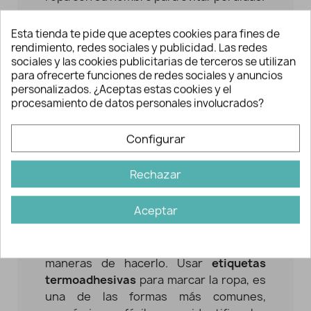
No sería la primera vez que compras una
Esta tienda te pide que aceptes cookies para fines de
prenda para tu peque y cuando llega del
rendimiento, redes sociales y publicidad. Las redes
cole la ha perdido o trae algo distinto. Por
sociales y las cookies publicitarias de terceros se utilizan
eso es tan importante ponerle algún
para ofrecerte funciones de redes sociales y anuncios
personalizados. ¿Aceptas estas cookies y el
indicativo para que sus profes sepan de
procesamiento de datos personales involucrados?
quién es cada prenda.
Además en casi todas las guarderías y
Configurar
muchos colegio te lo van a pedir, no solo
para que no se pierdan las prendas sino
Rechazar
para diferenciar las prendas de los
distintos compañeros de la clase si llevan
Aceptar
algo parecido.
Para realizar esta tarea existen distintas
maneras de hacerlo. Usar
etiquetas
termoadhesivas
para marcar la ropa, es
una de las formas más comunes,