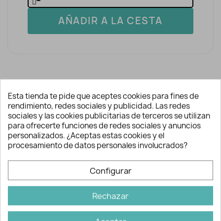
AÑADIR A LA CESTA
Esta tienda te pide que aceptes cookies para fines de
rendimiento, redes sociales y publicidad. Las redes
Descripción y detalles
sociales y las cookies publicitarias de terceros se utilizan
para ofrecerte funciones de redes sociales y anuncios
personalizados. ¿Aceptas estas cookies y el
procesamiento de datos personales involucrados?
PARA SU COLOCACIÓN:
esta aplicación puede fijarse mediante
Configurar
pegamento textil o cosida directamente
a la prenda.
Rechazar
No es recomendable emplear lejías ni