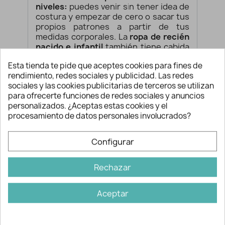
niveles:
puedes venir sin tener idea de
costura y empezar de cero o sacar tus
propios patrones a partir de tus
medidas corporales. La
ropa de recién
nacido e infantil
también tiene cabida
en tu aprendizaje: baberos, ranitas,
Esta tienda te pide que aceptes cookies para fines de
vestidos, etc. Crear
accesorios de
rendimiento, redes sociales y publicidad. Las redes
moda
como bolsos, elementos para
sociales y las cookies publicitarias de terceros se utilizan
el
hogar
, bien sean decorativos como
para ofrecerte funciones de redes sociales y anuncios
cojines o más prácticos como manteles
personalizados. ¿Aceptas estas cookies y el
y delantales, etc. Incluso collares y ropa
procesamiento de datos personales involucrados?
para nuestros amigos perrunos.
¿Conoces la sensación de vestir algo
Configurar
confeccionado por ti mism@?
Descúbrela en Lluvia de Ideas.
Rechazar
¿Cuántas personas hay por
clase?
Aceptar
¿Necesito llevar mi máquina de
coser?