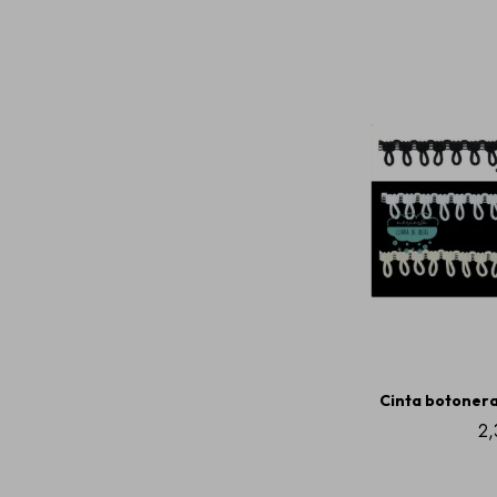
Cinta botonera 
2,