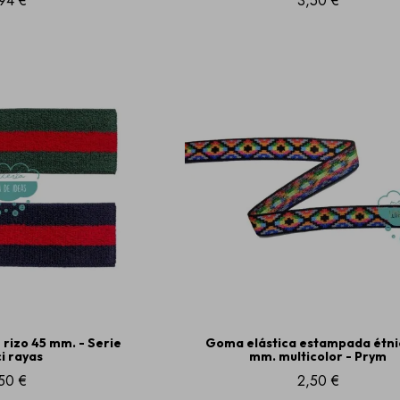
94 €
3,50 €
rizo 45 mm. - Serie
Goma elástica estampada étni
i rayas
mm. multicolor - Prym
50 €
2,50 €