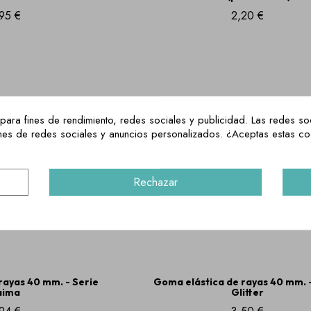
95 €
2,20 €
para fines de rendimiento, redes sociales y publicidad. Las redes soc
ciones de redes sociales y anuncios personalizados. ¿Aceptas estas c
Rechazar
rayas 40 mm. - Serie
Goma elástica de rayas 40 mm. -
aima
Glitter