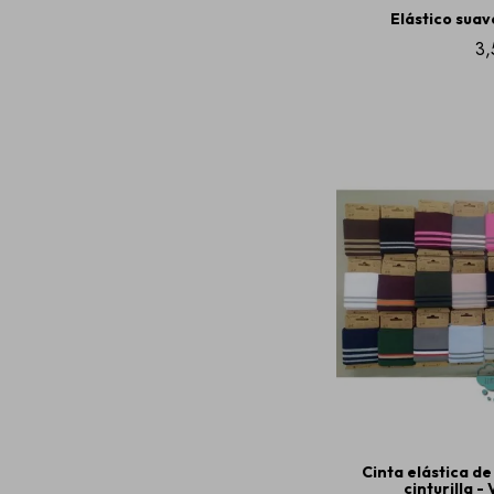
Elástico sua
3,
Cinta elástica de
cinturilla -