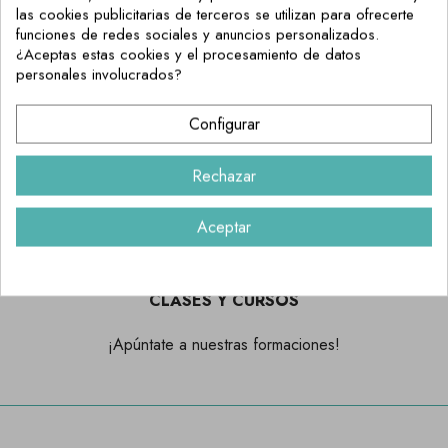
las cookies publicitarias de terceros se utilizan para ofrecerte
funciones de redes sociales y anuncios personalizados.
TIENDA FÍSICA
¿Aceptas estas cookies y el procesamiento de datos
personales involucrados?
Compra online y Recoge en Tienda Física
Configurar
ENVÍO 24H. HÁBILES
Rechazar
Preparamos tu envío y lo recibes en 24h. hábiles en tu casa.
Aceptar
CLASES Y CURSOS
¡Apúntate a nuestras formaciones!