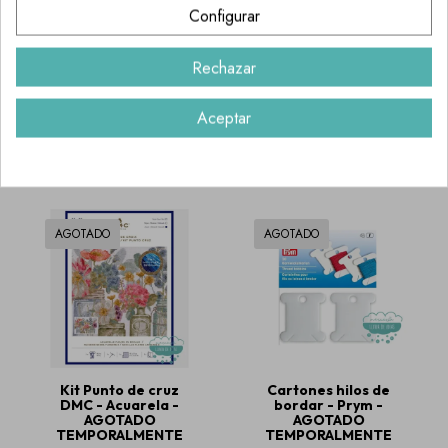
Configurar
Rechazar
Kit de punto de
Mini libro Diseños
Cruz DMC - Búho
punto de cruz Bebé
Aceptar
Folk
- DMC
20,95 €
9,50 €
AGOTADO
AGOTADO
Kit Punto de cruz
Cartones hilos de
DMC - Acuarela -
bordar - Prym -
AGOTADO
AGOTADO
TEMPORALMENTE
TEMPORALMENTE