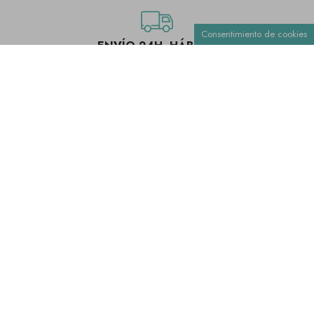
Consentimiento de cookies
ENVÍO 24H. HÁBILES
Preparamos tu envío y lo recibes en 24h. hábiles en tu casa.
CLASES Y CURSOS
¡Apúntate a nuestras formaciones!
Visítanos en Oviedo, Asturias. Somos tu Mercería Online