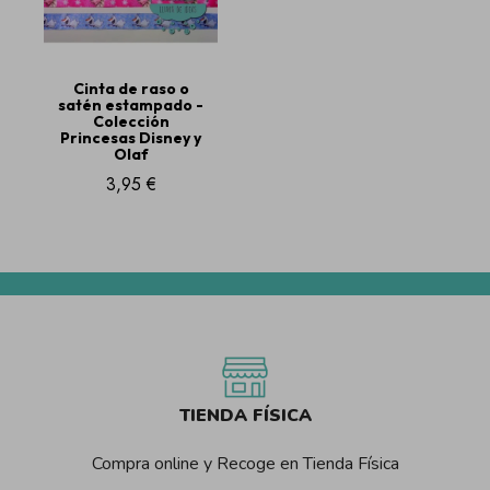
Cinta de raso o
satén estampado -
Colección
Princesas Disney y
Olaf
3,95 €
TIENDA FÍSICA
Compra online y Recoge en Tienda Física