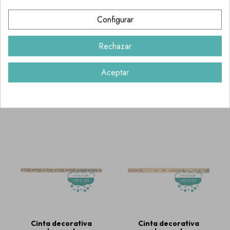
Configurar
Rechazar
Cinta de raso o
Cinta decorativa
satén estampada -
estampada -
Calaveras fondo
Estrellas azules
Aceptar
negro - AGOTADO
0,80 €
TEMPORALMENTE
1,00 €
Cinta decorativa
Cinta decorativa