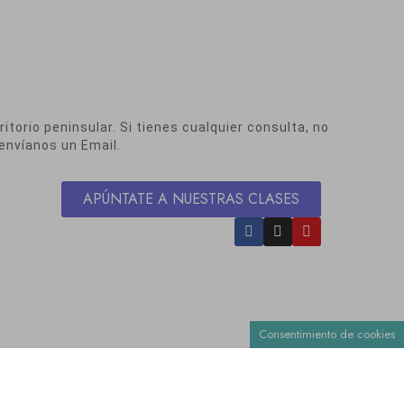
itorio peninsular. Si tienes cualquier consulta, no
envíanos un Email.
APÚNTATE A NUESTRAS CLASES
Consentimiento de cookies
nvíos y Devoluciones