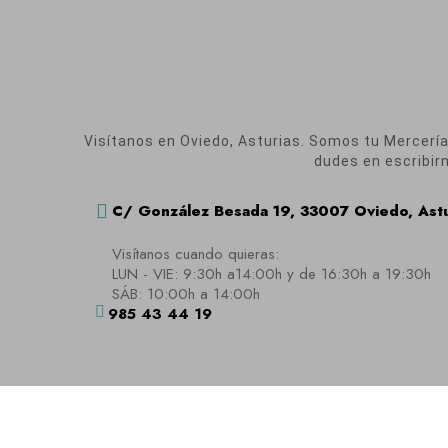
Visítanos en Oviedo, Asturias. Somos tu Mercería O
dudes en escribir
C/ González Besada 19, 33007 Oviedo, Astu
Visítanos cuando quieras:
LUN - VIE: 9:30h a14:00h y de 16:30h a 19:30h
SÁB: 10:00h a 14:00h
985 43 44 19
Aviso Legal
|
Polít