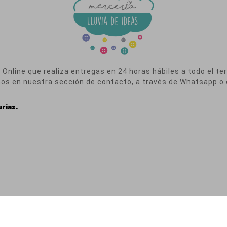
nline que realiza entregas en 24 horas hábiles a todo el terr
nos en nuestra sección de contacto, a través de Whatsapp o 
rias.
ica de Privacidad
|
Política de Cookies
|
Condiciones de Contratación
|
E