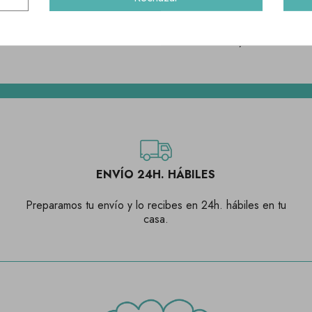
or Cord Katia
Cordón algodón trenzado 5 mm. 
Amaya
75 €
0,70 €
ENVÍO 24H. HÁBILES
Preparamos tu envío y lo recibes en 24h. hábiles en tu
casa.