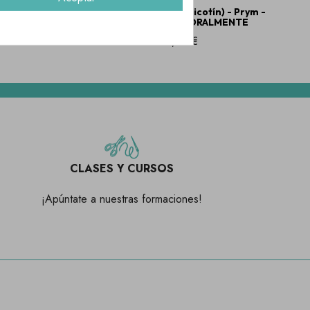
- Serie
Molino de tricotar (tricotín) - Prym -
AGOTADO TEMPORALMENTE
23,60 €
CLASES Y CURSOS
¡Apúntate a nuestras formaciones!