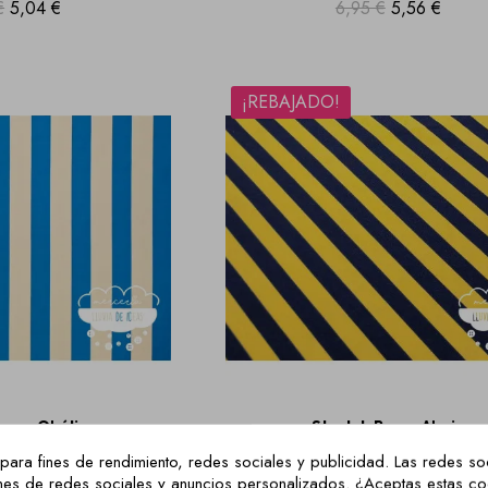
€
5,04 €
6,95 €
5,56 €
¡REBAJADO!
ayas Obélix
Stretch Rayas Abeja
€
5,56 €
6,95 €
5,56 €
para fines de rendimiento, redes sociales y publicidad. Las redes soc
ciones de redes sociales y anuncios personalizados. ¿Aceptas estas c