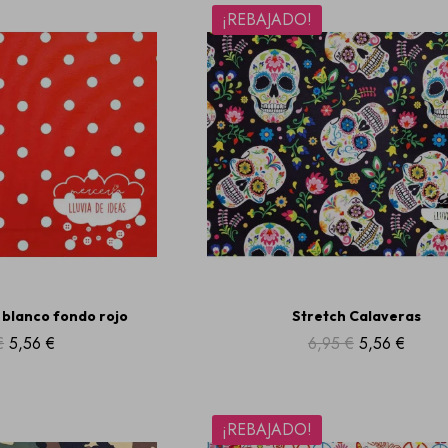
¡REBAJADO!
 blanco fondo rojo
Stretch Calaveras
€
5,56 €
6,95 €
5,56 €
¡REBAJADO!