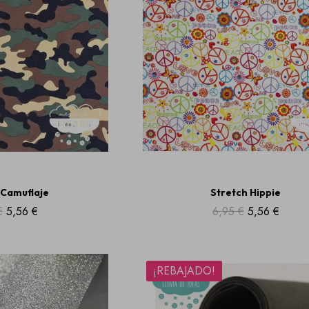
 Camuflaje
Stretch Hippie
€
5,56 €
6,95 €
5,56 €
¡REBAJADO!