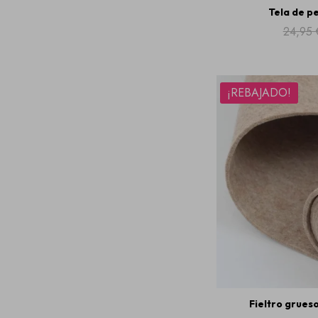
Tela de p
24,95 
¡REBAJADO!
Fieltro grues