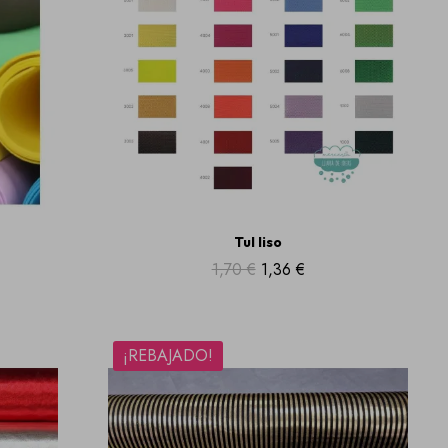
Tul liso
1,70 €
1,36 €
¡REBAJADO!