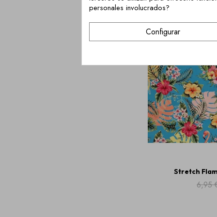
personales involucrados?
¡REBAJADO!
Configurar
Stretch Flam
6,95 