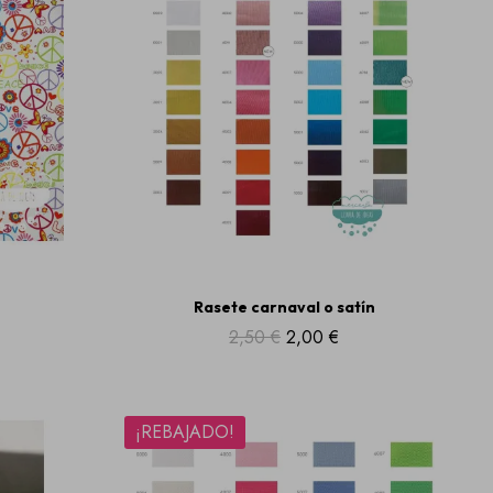
Rasete carnaval o satín
2,50 €
2,00 €
¡REBAJADO!