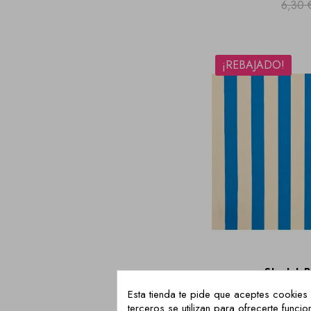
6,30 
¡REBAJADO!
Stretch R
6,95 
Esta tienda te pide que aceptes cookies 
terceros se utilizan para ofrecerte fun