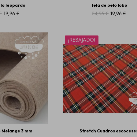
elo leopardo
Tela de pelo lobo
€
19,96 €
24,95 €
19,96 €
¡REBAJADO!
o Melange 3 mm.
Stretch Cuadros escocese