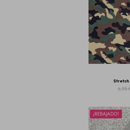
Stretch
6,95 
¡REBAJADO!