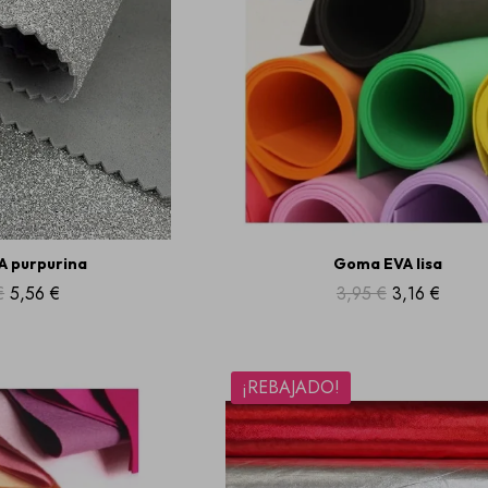
 purpurina
Goma EVA lisa
€
5,56 €
3,95 €
3,16 €
¡REBAJADO!