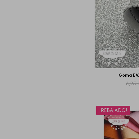
Goma EVA
6,95 
¡REBAJADO!