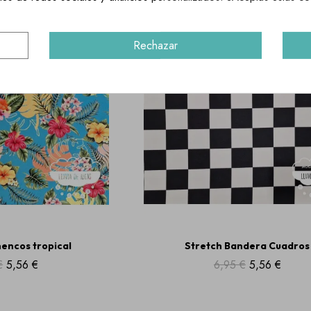
¡REBAJADO!
Rechazar
encos tropical
Stretch Bandera Cuadros
€
5,56 €
6,95 €
5,56 €