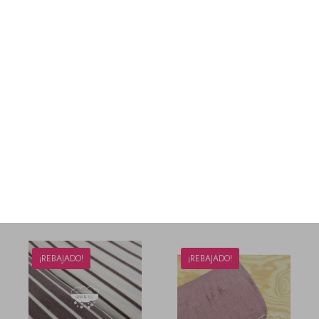
¡REBAJADO!
¡REBAJADO!
Punto rizo rayas
Punto rizo rayas
Marsala oscuro
Verde Pino
14,95 €
11,96 €
14,95 €
11,96 €
¡REBAJADO!
¡REBAJADO!