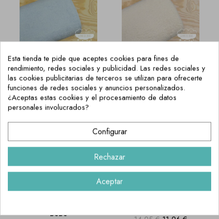
Rizo toalla azul
Rizo toalla crudo
bebé
14,95 €
11,96 €
14,95 €
11,96 €
¡REBAJADO!
¡REBAJADO!
Rizo toalla rosa
Rizo toalla fucsia
bebé