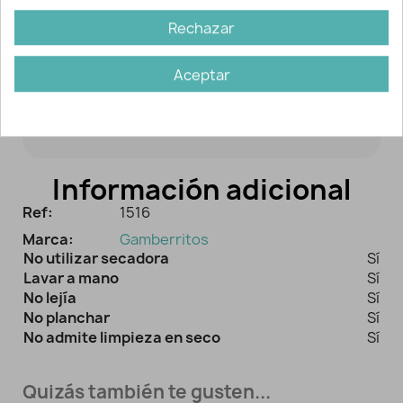
Descripción y detalles
Rechazar
Baberos de estilo moderno, muy
Aceptar
originales con rayas o estrellas en
colores pastel y diseño actual.
Información adicional
Ref:
1516
Marca:
Gamberritos
No utilizar secadora
Sí
Lavar a mano
Sí
No lejía
Sí
No planchar
Sí
No admite limpieza en seco
Sí
Quizás también te gusten...