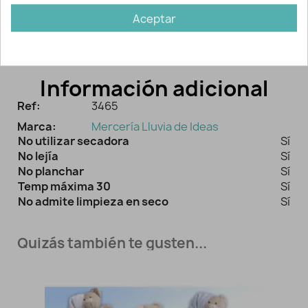
nacido, con su suave color y elegante
Aceptar
bordado.
Información adicional
Ref:
3465
Marca:
Mercería Lluvia de Ideas
No utilizar secadora
Sí
No lejía
Sí
No planchar
Sí
Temp máxima 30
Sí
No admite limpieza en seco
Sí
Quizás también te gusten...