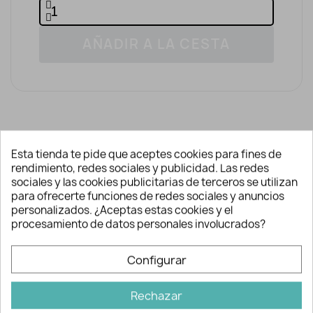
AÑADIR A LA CESTA
Esta tienda te pide que aceptes cookies para fines de
rendimiento, redes sociales y publicidad. Las redes
Descripción y detalles
sociales y las cookies publicitarias de terceros se utilizan
para ofrecerte funciones de redes sociales y anuncios
personalizados. ¿Aceptas estas cookies y el
Cojín infantil
procesamiento de datos personales involucrados?
Cojín infantil
decorativo para la cuna,
Configurar
minicuna o cochecito del bebé. Se puede
emplear también como cojín antivuelco.
Rechazar
Es un regalo perfecto para el recién