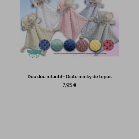
Dou dou infantil - Osito minky de topos
Vista rápida
7,95 €