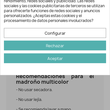
rendimiento, redes sociales y publicidad. Las redes
sociales y las cookies publicitarias de terceros se utilizan
Con el fleco de madroño flúor podrás
para ofrecerte funciones de redes sociales y anuncios
customizar todo tipo de prendas como
personalizados. ¿Aceptas estas cookies y el
procesamiento de datos personales involucrados?
cazadoras, pañuelos tipo palestinos,
toallas, capazos, hasta realizar un
Configurar
montón de manualidades con los más
pequeños de la casa, rematar prendas,
realizar broches...
Rechazar
El color de la cinta es en rosa flúor y los
Aceptar
madroños en el mismo rosa, coral, verde
y amarillo.
Recomendaciones para el
madroño multicolor
- No usar secadora.
- No usar lejía.
- Se recomienda lavar a mano.