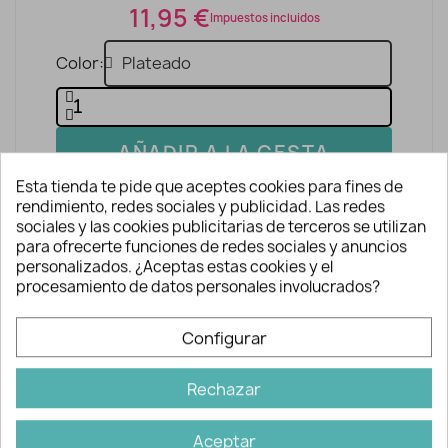
11,95 €
Impuestos incluidos
Color
AÑADIR A LA CESTA
Esta tienda te pide que aceptes cookies para fines de
rendimiento, redes sociales y publicidad. Las redes
sociales y las cookies publicitarias de terceros se utilizan
para ofrecerte funciones de redes sociales y anuncios
personalizados. ¿Aceptas estas cookies y el
procesamiento de datos personales involucrados?
Descripción y detalles
Configurar
Rechazar
Aplique para coser o pegar. En el caso de
pegarlas se recomienda emplear el
Aceptar