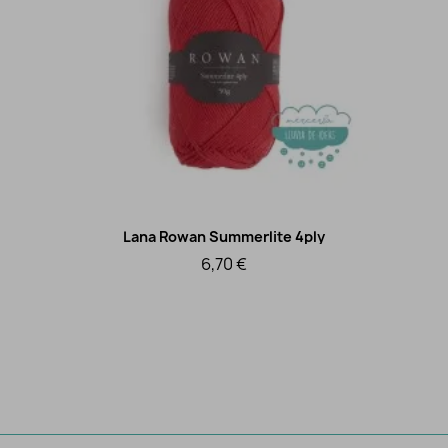
Lana Rowan Summerlite 4ply
Vista rápida
6,70 €