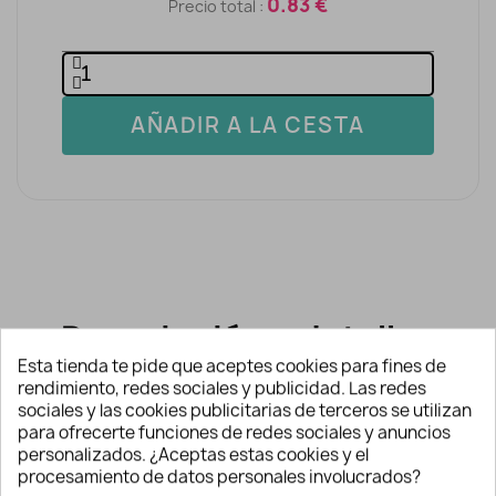
0.83 €
Precio total :
AÑADIR A LA CESTA
Descripción y detalles
Esta tienda te pide que aceptes cookies para fines de
rendimiento, redes sociales y publicidad. Las redes
Vivo pompones ecológico
sociales y las cookies publicitarias de terceros se utilizan
para ofrecerte funciones de redes sociales y anuncios
Tiras o
vivo de pelo ecológico
o sintético
personalizados. ¿Aceptas estas cookies y el
por metros imitación a pelo de conejo,
procesamiento de datos personales involucrados?