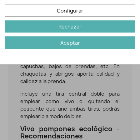
con un acabado muy natural.
Configurar
Tiene un tacto muy suave y resulta ideal
para la confección de cuellos, puños,
Rechazar
capas, solapas, sacos de bebé, etc. o
reparar otras prendas como abrigos.
Aceptar
También podrás emplearlo como
aplicación en camisetas, jerséis,
decorado de botas/botines, ribetear
capuchas, bajos de prendas, etc. En
chaquetas y abrigos aporta calidad y
calidez a la prenda.
Incluye una tira central doble para
emplear como vivo o quitando el
pespunte que une ambas tiras, podrás
emplearlo a modo de bies.
Vivo pompones ecológico -
Recomendaciones