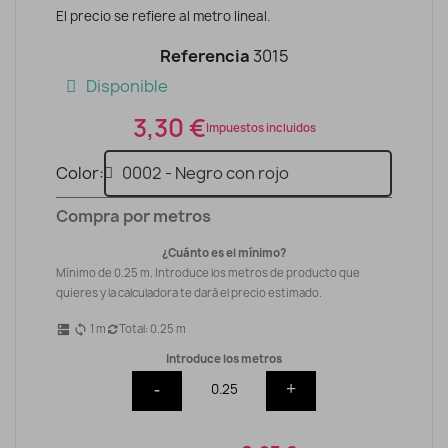
El precio se refiere al metro lineal.
Referencia
3015
Disponible
3,30 €
Impuestos incluidos
Color
Compra por metros
¿Cuánto es el mínimo?
Mínimo de 0.25 m. Introduce los metros de producto que
quieres y la calculadora te dará el precio estimado.
1
m
Total:
0.25
m
dns
sync
Introduce los metros
-
+