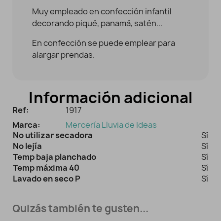
Muy empleado en confección infantil
decorando piqué, panamá, satén...
En confección se puede emplear para
alargar prendas.
Información adicional
Ref:
1917
Marca:
Mercería Lluvia de Ideas
No utilizar secadora
Sí
No lejía
Sí
Temp baja planchado
Sí
Temp máxima 40
Sí
Lavado en seco P
Sí
Quizás también te gusten...