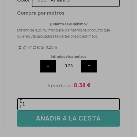
Compra por metros
¿Cuánto es el mínimo?
Mínimo de 0.25 m. Introduce los metros de producto que
quieres y la calculadora te dará el precio estimado.
1
m
Total:
0.25
m
dns
sync
Introduce los metros
-
+
0.38 €
Precio total :
AÑADIR A LA CESTA