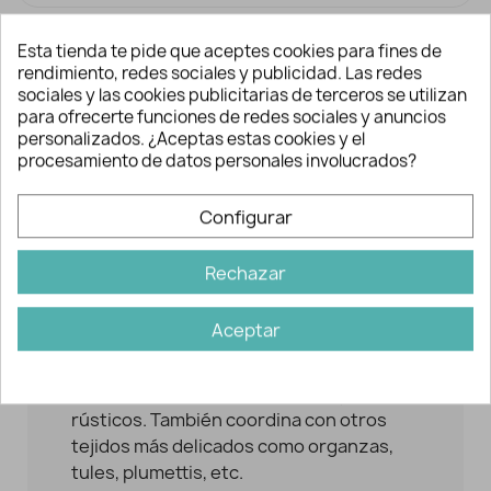
Esta tienda te pide que aceptes cookies para fines de
rendimiento, redes sociales y publicidad. Las redes
sociales y las cookies publicitarias de terceros se utilizan
para ofrecerte funciones de redes sociales y anuncios
Descripción y detalles
personalizados. ¿Aceptas estas cookies y el
procesamiento de datos personales involucrados?
Configurar
Se puede emplear como decoración
tanto en prendas como en
complementos de hogar (cortinas,
Rechazar
caminos de mesa, manteles individuales,
etc.).
Aceptar
Queda genial combinado con linos,
semihilos, yute y todo tipo de tejidos
rústicos. También coordina con otros
tejidos más delicados como organzas,
tules, plumettis, etc.