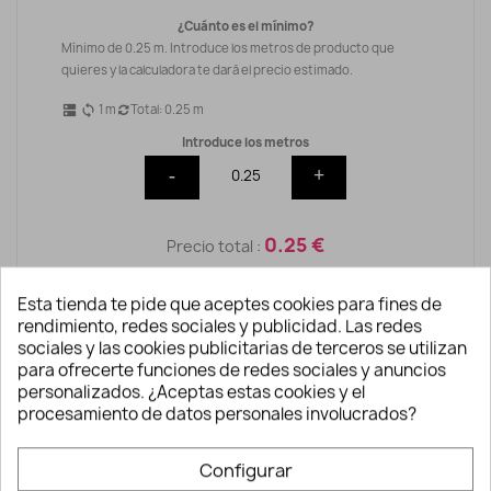
¿Cuánto es el mínimo?
Mínimo de 0.25 m. Introduce los metros de producto que
quieres y la calculadora te dará el precio estimado.
1
m
Total:
0.25
m
dns
sync
Introduce los metros
-
+
0.25 €
Precio total :
Esta tienda te pide que aceptes cookies para fines de
rendimiento, redes sociales y publicidad. Las redes
sociales y las cookies publicitarias de terceros se utilizan
AÑADIR A LA CESTA
para ofrecerte funciones de redes sociales y anuncios
personalizados. ¿Aceptas estas cookies y el
procesamiento de datos personales involucrados?
Configurar