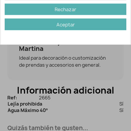
Rechazar
Descripción y detalles
Aceptar
Puntilla de nylon - Serie
Martina
Ideal para decoración o customización
de prendas y accesorios en general.
Información adicional
Ref:
2665
Lejía prohibida
Sí
Agua Máximo 40º
Sí
Quizás también te gusten...