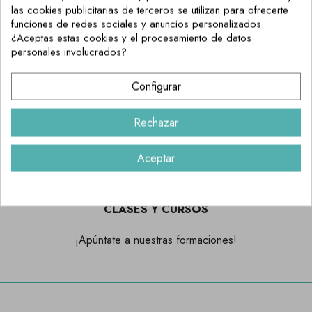
las cookies publicitarias de terceros se utilizan para ofrecerte
funciones de redes sociales y anuncios personalizados.
TIENDA FÍSICA
¿Aceptas estas cookies y el procesamiento de datos
personales involucrados?
Compra online y Recoge en Tienda Física
Configurar
ENVÍO 24H. HÁBILES
Rechazar
Preparamos tu envío y lo recibes en 24h. hábiles en tu casa.
Aceptar
CLASES Y CURSOS
¡Apúntate a nuestras formaciones!