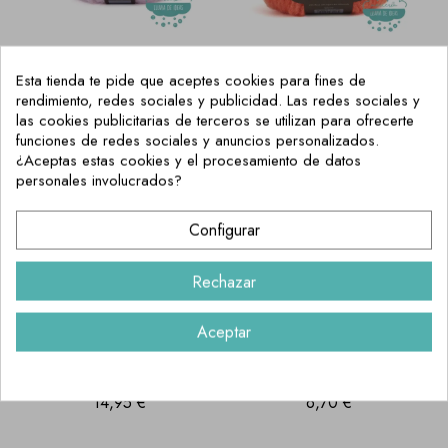
Lana Rowan Kidsilk
Lana Rowan
Esta tienda te pide que aceptes cookies para fines de
Haze
Brushed Fleece
rendimiento, redes sociales y publicidad. Las redes sociales y
13,95 €
12,20 €
las cookies publicitarias de terceros se utilizan para ofrecerte
funciones de redes sociales y anuncios personalizados.
¿Aceptas estas cookies y el procesamiento de datos
personales involucrados?
Configurar
Rechazar
Aceptar
Lana Rowan Tweed
Lana Rowan
Haze
Summerlite 4ply
14,95 €
6,70 €