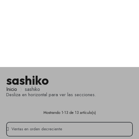
MENÚ
sashiko
Inicio
sashiko
Desliza en horizontal para ver las secciones.
Mostrando 1-13 de 13 artículo(s)