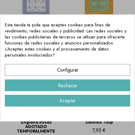
Configurar
Rechazar
Set Sashiko Tulip
Set Sashiko Tulip
Aceptar
France Bailarina
England Jardín
14,95 €
14,95 €
AGOTADO
Set Sashiko Tulip
Agujas cortas
England Rosas
Sashiko Tulip
AGOTADO
7,95 €
TEMPORALMENTE