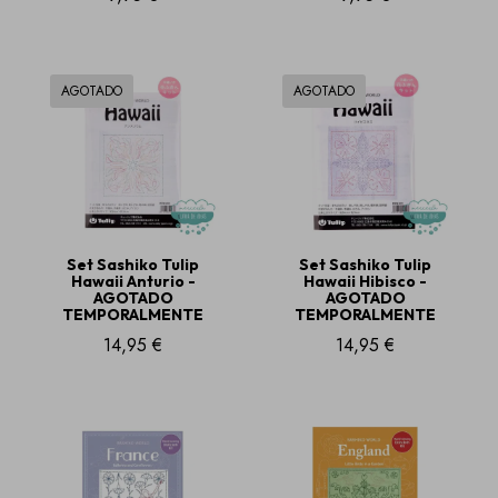
AGOTADO
AGOTADO
Set Sashiko Tulip
Set Sashiko Tulip
Hawaii Anturio -
Hawaii Hibisco -
AGOTADO
AGOTADO
TEMPORALMENTE
TEMPORALMENTE
14,95 €
14,95 €
Esta tienda te pide que aceptes cookies para fines de
rendimiento, redes sociales y publicidad. Las redes sociales y
las cookies publicitarias de terceros se utilizan para ofrecerte
funciones de redes sociales y anuncios personalizados.
¿Aceptas estas cookies y el procesamiento de datos
personales involucrados?