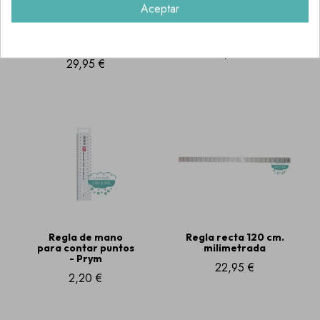
Regulador de
Regla de costura -
medidas para
Prym
botones - Simflex
2,60 €
29,95 €
Regla de mano
Regla recta 120 cm.
para contar puntos
milimetrada
- Prym
22,95 €
2,20 €