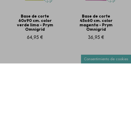
Base de corte
Base de corte
60x90 cm. color
45x60 cm. color
verde lima - Prym
magenta - Prym
Omnigrid
Omnigrid
64,95 €
36,95 €
Consentimiento de cookies
Base de corte
30x45 cm. color
naranja - Prym
Omnigrid
25,95 €