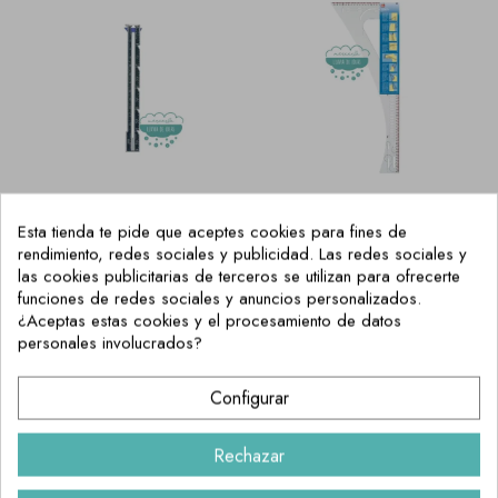
Esta tienda te pide que aceptes cookies para fines de
Puntímetro o regla
Escuadra
rendimiento, redes sociales y publicidad. Las redes sociales y
con calibrador de
Multifuncional De
las cookies publicitarias de terceros se utilizan para ofrecerte
costuras metálica
Costura Prym
funciones de redes sociales y anuncios personalizados.
2,60 €
37,95 €
¿Aceptas estas cookies y el procesamiento de datos
personales involucrados?
Configurar
Rechazar
Aceptar