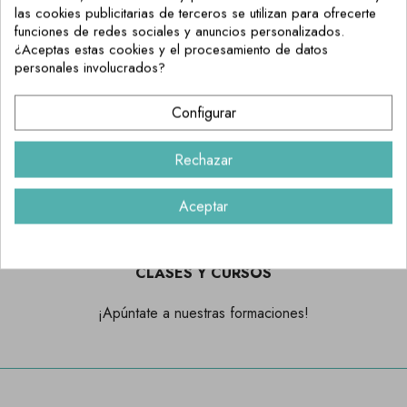
las cookies publicitarias de terceros se utilizan para ofrecerte
funciones de redes sociales y anuncios personalizados.
TIENDA FÍSICA
¿Aceptas estas cookies y el procesamiento de datos
personales involucrados?
Compra online y Recoge en Tienda Física
Configurar
ENVÍO 24H. HÁBILES
Rechazar
Preparamos tu envío y lo recibes en 24h. hábiles en tu casa.
Aceptar
CLASES Y CURSOS
¡Apúntate a nuestras formaciones!