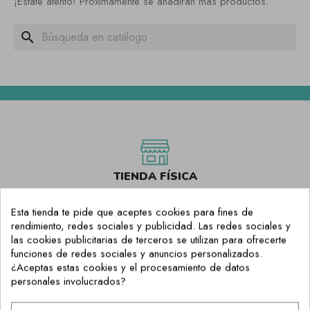
¡Estate atento! Próximamente se añadirán más productos.
search
TIENDA FÍSICA
Compra online y Recoge en Tienda Física
Esta tienda te pide que aceptes cookies para fines de
rendimiento, redes sociales y publicidad. Las redes sociales y
las cookies publicitarias de terceros se utilizan para ofrecerte
funciones de redes sociales y anuncios personalizados.
¿Aceptas estas cookies y el procesamiento de datos
ENVÍO 24H. HÁBILES
personales involucrados?
Preparamos tu envío y lo recibes en 24h. hábiles en tu casa.