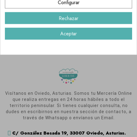
Configurar
Rechazar
CLASES Y CURSOS
Aceptar
¡Apúntate a nuestras formaciones!
Visítanos en Oviedo, Asturias. Somos tu Mercería Online
que realiza entregas en 24 horas hábiles a todo el
territorio peninsular. Si tienes cualquier consulta, no
dudes en escribirnos en nuestra sección de contacto, a
través de Whatsapp o envíanos un Email.
C/ González Besada 19, 33007 Oviedo, Asturias.