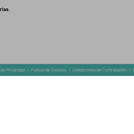
rias.
a de Privacidad
|
Política de Cookies
|
Condiciones de Contratación
|