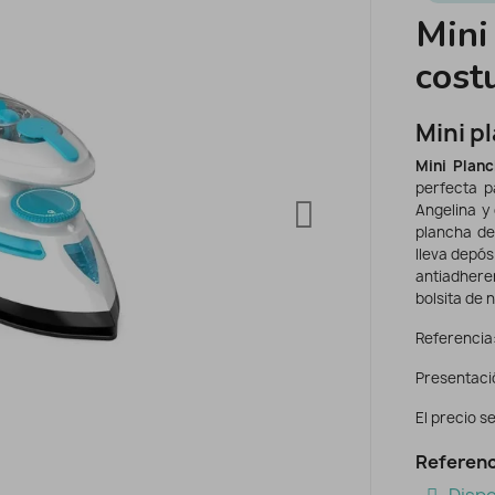
Mini
cost
Mini p
Mini Plan
perfecta p
Angelina y
plancha de 
lleva depós
antiadhere
bolsita de 
Referencia
Presentació
El precio se
Referenc