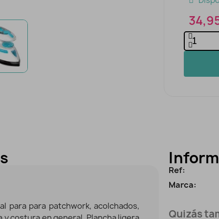
Dispo
34,9
es
Inform
Ref:
Marca:
eal para para patchwork, acolchados,
Quizás tam
a y costura en general. Plancha ligera