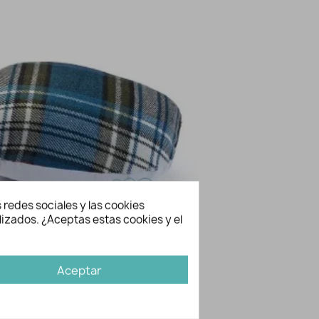
 redes sociales y las cookies
lizados. ¿Aceptas estas cookies y el
Cojín para planchar - Prym
Vista rápida
17,95 €
Aceptar