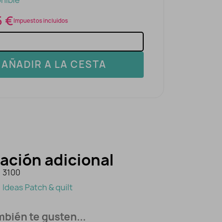
nible
5 €
Impuestos incluidos
AÑADIR A LA CESTA
ación adicional
3100
Ideas Patch & quilt
bién te gusten...