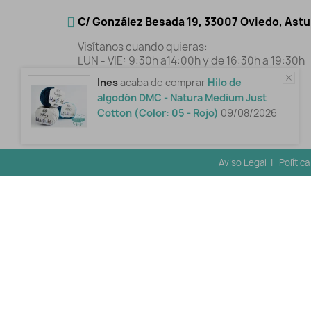
C/ González Besada 19, 33007 Oviedo, Astu
Visítanos cuando quieras:
LUN - VIE: 9:30h a14:00h y de 16:30h a 19:30h
SÁB: 10:00h a 14:00h
Ines
acaba de comprar
Hilo de
985 43 44 19
algodón DMC - Natura Medium Just
Cotton (Color: 05 - Rojo)
09/08/2026
Aviso Legal
|
Polític