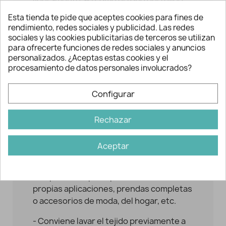
según el dispositivo empleado.
Esta tienda te pide que aceptes cookies para fines de
rendimiento, redes sociales y publicidad. Las redes
Características telas de
sociales y las cookies publicitarias de terceros se utilizan
algodón
para ofrecerte funciones de redes sociales y anuncios
personalizados. ¿Aceptas estas cookies y el
- Textura agradable al tacto. Calidad
procesamiento de datos personales involucrados?
popelín.
- No tiene caída.
Configurar
- Transpirable gracias a su composición
Rechazar
en algodón 100%.
- Fácil de trabajar, tanto para coser,
Aceptar
realizar apliques o acolchar.
- Se puede emplear para crear tus
propias aplicaciones, prendas completas
o accesorios de moda, del hogar, etc.
- Conviene lavar el tejido previamente a