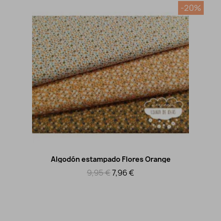
-20%
Algodón estampado Flores Orange
Vista rápida
9,95 €
7,96 €