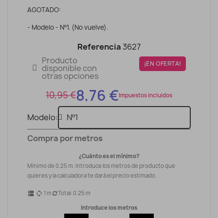
AGOTADO:
- Modelo - Nº1. (No vuelve).
Referencia
3627
Producto
¡EN OFERTA!
disponible con
otras opciones
8,76 €
10,95 €
Impuestos incluidos
Modelo
Compra por metros
¿Cuánto es el mínimo?
Mínimo de 0.25 m. Introduce los metros de producto que
quieres y la calculadora te dará el precio estimado.
1
m
Total:
0.25
m
dns
sync
Introduce los metros