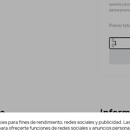
quieres y la c
dará el preci
Precio tota
es
Inform
Ref:
ies para fines de rendimiento, redes sociales y publicidad. Las
Lejía prohib
n para ofrecerte funciones de redes sociales y anuncios persona