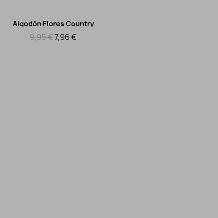
Algodón Flores Country
Vista rápida
9,95 €
7,96 €