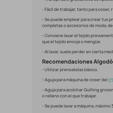
- Fácil de trabajar, tanto para coser, 
Algodón Flores tipo Liberty Spring 2
Vista rápida
10,95 €
8,76 €
- Se puede emplear para crear tus p
completas o accesorios de moda, del
- Conviene lavar el tejido previament
que el tejido encoja o mengüe.
- Al lavar, suele perder en cierta med
Recomendaciones Algodó
- Utilizar prensatelas básico.
- Aguja para máquina de coser del
nº
- Aguja para acolchar Quilting groso
o relleno con el que trabajar.
- Se puede lavar a máquina, máximo 