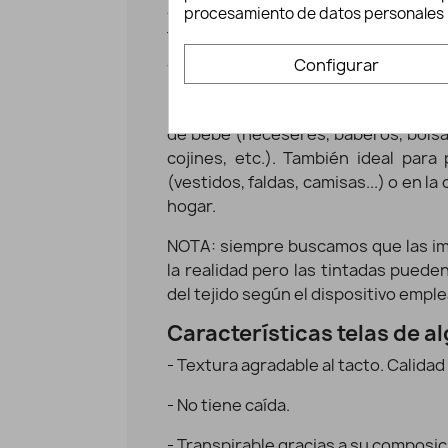
Algodón Flores Spring 3
procesamiento de datos personales 
Tela de
algodón flores
con estampa
agradable, resulta ser un tejido r
Configurar
proyectos de confección tanto en 
ranitas, peleles, camisas, baberos..
de bebé (neceseres, baberos, bols
cojines, etc.). También ideal par
-20%
(vestidos, faldas, camisas...) o en l
hogar.
NOTA: siempre buscamos que las imá
la realidad pero las tintadas puede
del tejido según el dispositivo empl
Características telas de 
- Textura agradable al tacto. Calidad
- No tiene caída.
- Transpirable gracias a su composi