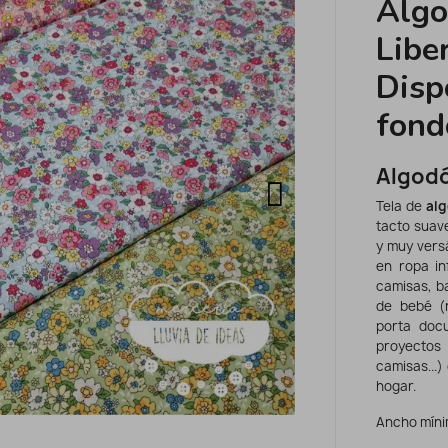
Algo
Libe
Disp
fond
Algodó
Tela de
alg
tacto suave
y muy versá
en ropa inf
camisas, b
de bebé (
porta docu
proyectos 
camisas...)
hogar.
Ancho míni