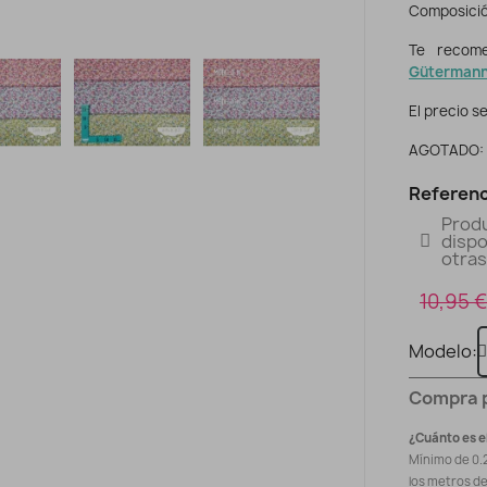
Composició
Te recome
Güterman
El precio se
AGOTADO: m
Referenc
Prod
dispo
otras
10,95 €
Modelo
Compra 
¿Cuánto es e
Mínimo de 0.
los metros d