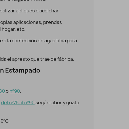
realizar apliques o acolchar.
Algodón estampado Flores Orange
Vista rápida
9,95 €
7,96 €
ropias aplicaciones, prendas
 hogar, etc.
e a la confección en agua tibia para
ida el apresto que trae de fábrica.
n Estampado
80
o
nº90
.
r
del nº75 al nº90
según labor y guata
30ºC.