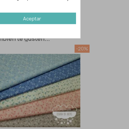
 30º
Sí
planchado
Sí
eco P
Sí
Aceptar
adora
Si
bién te gusten...
-20%