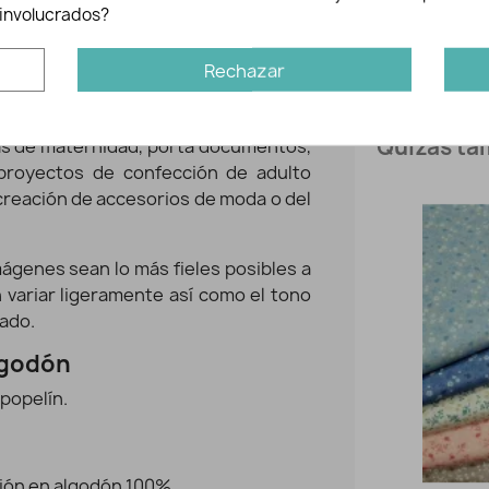
Agua Máximo
involucrados?
Temp media 
ción tipo Liberty.
De tacto suave y
Lavado en s
esistente y muy versátil. Ideal para
Rechazar
Permite Sec
ropa infantil en general (vestidos,
.), como en la creación de accesorios
Quizás tam
as de maternidad, porta documentos,
a proyectos de confección de adulto
-20%
a creación de accesorios de moda o del
genes sean lo más fieles posibles a
n variar ligeramente así como el tono
eado.
algodón
 popelín.
ción en algodón 100%.