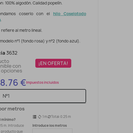
n: 100% algodón. Calidad popelín.
ndamos coserlo con el
hilo Coselotodo
n
.
 refiere al metro lineal.
odelo nº1 (fondo rosa) y nº2 (fondo azul).
ia
3632
ucto
¡EN OFERTA!
nible con
 opciones
8,76 €
Impuestos incluidos
por metros
1
m
Total:
0.25
m
dns
sync
l mínimo?
25 m. Introduce
Introduce los metros
e producto que