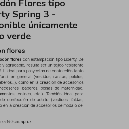
dón Flores tipo
rty Spring 3 -
onible únicamente
o verde
n flores
odón flores
con estampación tipo Liberty.
De
 y agradable, resulta ser un tejido resistente
til. Ideal para proyectos de confección tanto
antil en general (vestidos, ranitas, peleles,
aberos...), como en la creación de accesorios
neceseres, baberos, bolsas de maternidad,
mentos, cojines, etc.). También ideal para
de confección de adulto (vestidos, faldas,
 o en la creación de accesorios de moda o del
mo: 140 cm. aprox.