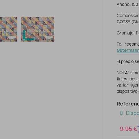
Ancho: 150 
Composició
GOTS® (Glob
Gramaje: 11
Te recom
Güterman
El precio se
NOTA: siem
fieles pos
variar lig
dispositivo
Referenc
Dispo
9,95 €