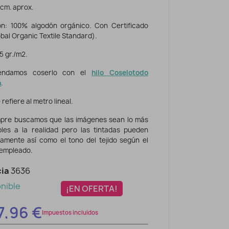
cm. aprox.
n: 100% algodón orgánico. Con Certificado
al Organic Textile Standard).
5 gr./m2.
endamos coserlo con el
hilo Coselotodo
n
.
 refiere al metro lineal.
pre buscamos que las imágenes sean lo más
ibles a la realidad pero las tintadas pueden
eramente así como el tono del tejido según el
 empleado.
ia
3636
nible
¡EN OFERTA!
7,96 €
Impuestos incluidos