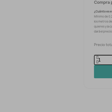
Compra 
¿Cuánto es e
Mínimo de 0.
los metros d
quieres y la c
dará el preci
Precio tota