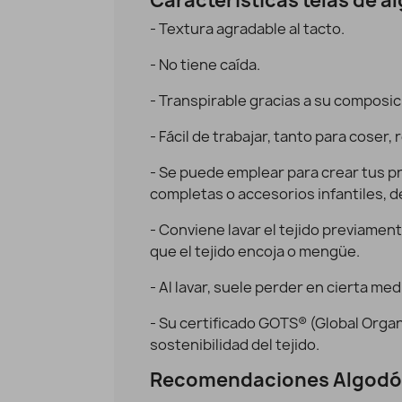
Características telas de 
- Textura agradable al tacto.
- No tiene caída.
- Transpirable gracias a su composi
Algodón estampado Romantic rosa
Vista rápida
- Fácil de trabajar, tanto para coser, 
9,95 €
7,96 €
- Se puede emplear para crear tus p
completas o accesorios infantiles, de
- Conviene lavar el tejido previament
que el tejido encoja o mengüe.
- Al lavar, suele perder en cierta med
- Su certificado
GOTS® (Global Organ
sostenibilidad del tejido.
Recomendaciones Algodó