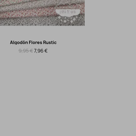
Algodón Flores Rustic
Vista rápida
9,95 €
7,96 €