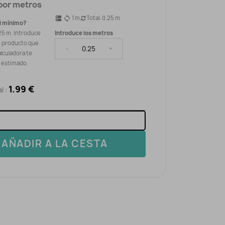
por metros
1
m
Total:
0.25
m
dns
sync
l mínimo?
25 m. Introduce
Introduce los metros
e producto que
-
+
alculadora te
o estimado.
1.99 €
l :
AÑADIR A LA CESTA