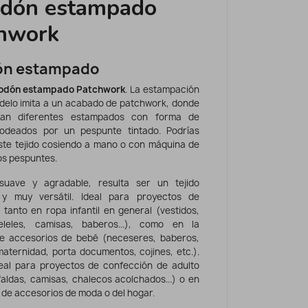
dón estampado
hwork
ón estampado
odón estampado
Patchwork
. La estampación
delo imita a un acabado de patchwork, donde
an diferentes estampados con forma de
rodeados por un pespunte tintado. Podrías
ste tejido cosiendo a mano o con máquina de
os pespuntes.
suave y agradable, resulta ser un tejido
e y muy versátil. Ideal para proyectos de
 tanto en ropa infantil en general (vestidos,
peleles, camisas, baberos...), como en la
e accesorios de bebé (neceseres, baberos,
maternidad, porta documentos, cojines, etc.).
eal para proyectos de confección de adulto
faldas, camisas, chalecos acolchados...) o en
 de accesorios de moda o del hogar.