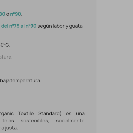
80
o
nº90
.
r
del nº75 al nº90
según labor y guata
30ºC.
atura.
 baja temperatura.
ganic Textile Standard) es una
 telas sostenibles, socialmente
a justa.