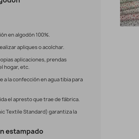
algodón
ción en algodón 100%.
Algodón Flores Rosas mini
Vista rápida
realizar apliques o acolchar.
9,95 €
7,96 €
ropias aplicaciones, prendas
l hogar, etc.
e a la confección en agua tibia para
ida el apresto que trae de fábrica.
ic Textile Standard)
garantiza la
n estampado