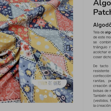
Algo
Patc
Algod
Tela de
alg
de este mo
se combin
triángulo 
acolchar e
coser dich
De tacto 
resistent
confección
ranitas, 
creación d
bolsas de 
También i
d
(vestidos, 
la creación