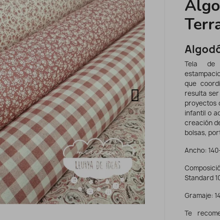
Algo
Terr
Algodó
Tela d
estampacio
que coordi
resulta ser
proyectos 
infantil o 
creación d
bolsas, por
Ancho: 140
Composició
Standard 1
Gramaje: 14
Te recome