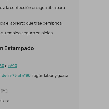
lgodón estampado Geometric pistacho
Vista rápida
e a la confección en agua tibia para
9,95 €
7,96 €
ida el apresto que trae de fábrica.
a su empleo seguro en pieles
n Estampado
80
o
nº90
.
 del nº75 al nº90
según labor y guata
40ºC.
atura.