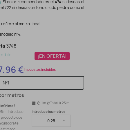
n
. El color recomendado es el 474 si deseas el
 el 722 si deseas un tono crudo piedra como el
 refiere al metro lineal.
modelo nº4.
ia
3748
nible
¡EN OFERTA!
7,96 €
Impuestos incluidos
por metros
1
m
Total:
0.25
m
dns
sync
l mínimo?
25 m. Introduce
Introduce los metros
e producto que
-
+
alculadora te
o estimado.