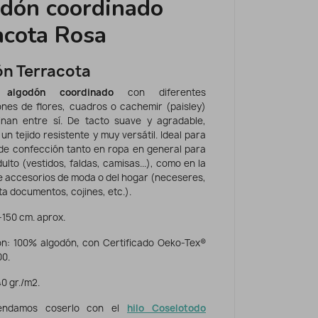
dón coordinado
acota Rosa
n Terracota
e
algodón coordinado
con diferentes
nes de flores, cuadros o cachemir (paisley)
nan entre sí. De tacto suave y agradable,
 un tejido resistente y muy versátil. Ideal para
de confección tanto en ropa en general para
adulto (vestidos, faldas, camisas...), como en la
e accesorios de moda o del hogar (neceseres,
ta documentos, cojines, etc.).
-150 cm. aprox.
n: 100% algodón, con Certificado Oeko-Tex®
00.
0 gr./m2.
ndamos coserlo con el
hilo Coselotodo