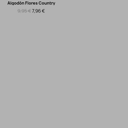
Algodón Flores Country
Algod
Vista rápida
9,95 €
7,96 €