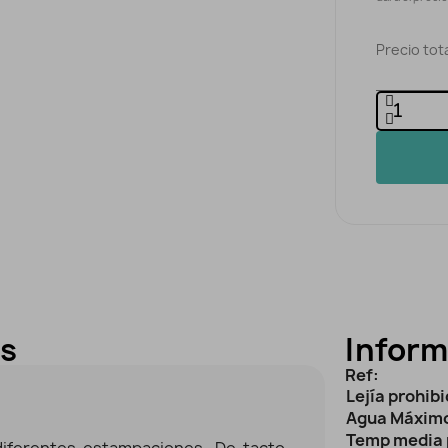
Precio tota
es
Inform
Ref:
Lejía prohib
Agua Máximo
Temp media 
iferentes estampaciones. De tacto