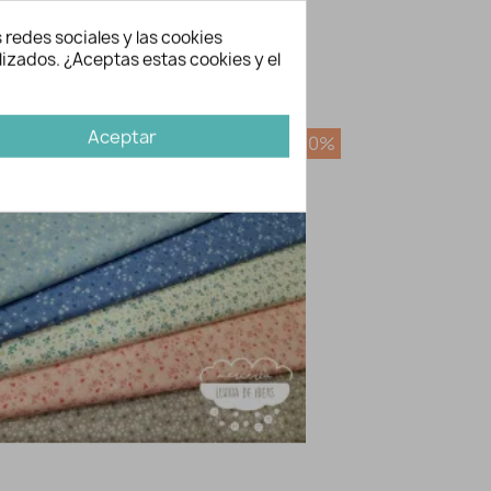
eco P
Sí
 redes sociales y las cookies
adora
Si
lizados. ¿Aceptas estas cookies y el
bién te gusten...
Aceptar
-20%