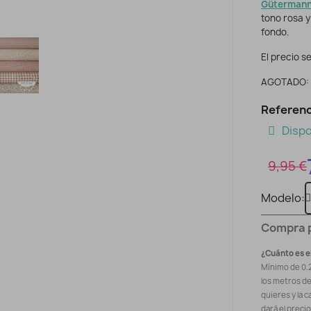
Güterman
tono rosa y
fondo.
El precio se
AGOTADO: 
Referenc
Dispo
9,95 €
Modelo
Compra 
¿Cuánto es e
Mínimo de 0.
los metros d
quieres y la c
dará el preci