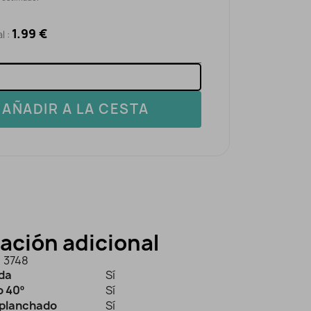
1.99 €
l :
AÑADIR A LA CESTA
ación adicional
3748
ida
Sí
 40º
Sí
planchado
Sí