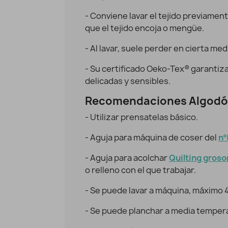
Algodón coordinado Terracota Verde
A
Vista rápida
- Conviene lavar el tejido previament
9,95 €
7,96 €
que el tejido encoja o mengüe.
- Al lavar, suele perder en cierta med
- Su certificado Oeko-Tex® garantiz
delicadas y sensibles.
Recomendaciones Algodó
- Utilizar prensatelas básico.
- Aguja para máquina de coser del
nº
- Aguja para acolchar
Quilting grosor
o relleno con el que trabajar.
- Se puede lavar a máquina, máximo 
- Se puede planchar a media temper