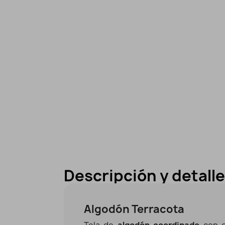
Descripción y detall
Algodón Terracota
Tela de
algodón coordinado
con d