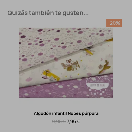
Quizás también te gusten...
-20%
Algodón infantil Nubes púrpura
Vista rápida
9,95 €
7,96 €