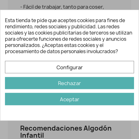
- Fácil de trabajar, tanto para coser,
realizar apliques o acolchar.
Esta tienda te pide que aceptes cookies para fines de
- Se puede emplear para crear tus
rendimiento, redes sociales y publicidad. Las redes
sociales y las cookies publicitarias de terceros se utilizan
propias aplicaciones, prendas completas
para ofrecerte funciones de redes sociales y anuncios
o accesorios infantiles, del hogar, etc.
personalizados. ¿Aceptas estas cookies y el
procesamiento de datos personales involucrados?
- Conviene lavar el tejido previamente a
la confección en agua tibia para que el
Configurar
tejido encoja o mengüe.
- Al lavar, suele perder en cierta medida
Rechazar
el apresto que trae de fábrica.
Aceptar
- Su certificado Oeko-Tex® garantiza su
empleo seguro en pieles tan delicadas y
sensibles como las de los bebés.
Recomendaciones Algodón
Infantil