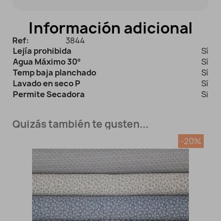
Información adicional
Ref:
3844
Lejía prohibida
Sí
Agua Máximo 30º
Sí
Temp baja planchado
Sí
Lavado en seco P
Sí
Permite Secadora
Si
Quizás también te gusten...
-20%