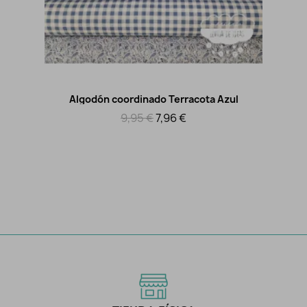
Algodón coordinado Terracota Azul
Vista rápida
9,95 €
7,96 €