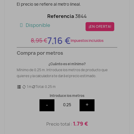
El precio se refiere al metro lineal.
Referencia
3844
Disponible
¡EN OFERTA!
7,16 €
8,95 €
Impuestos incluidos
Compra por metros
¿Cuánto es el mínimo?
Mínimo de 0.25 m. Introduce los metros de producto que
quieres y la calculadora te dará el precio estimado.
1
m
Total:
0.25
m
dns
sync
Introduce los metros
-
+
1.79 €
Precio total :