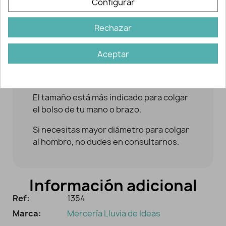
Configurar
Descripción y detalles
Rechazar
Aceptar
Asas para confeccionar bolsos con forma
circular.
El tamaño está más indicado para colgar
el bolso de tu mano o brazo.
Si necesitas mayor diámetro para colgar
al hombro, no dudes en consultarnos.
Información adicional
Ref:
1354
Marca:
Mercería Lluvia de Ideas