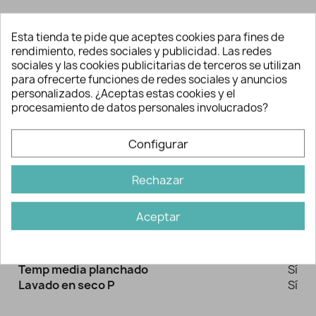
Esta tienda te pide que aceptes cookies para fines de
Descripción y detalles
rendimiento, redes sociales y publicidad. Las redes
sociales y las cookies publicitarias de terceros se utilizan
para ofrecerte funciones de redes sociales y anuncios
personalizados. ¿Aceptas estas cookies y el
Ideal para bordar a punto de cruz el
procesamiento de datos personales involucrados?
nombre, frases o simplemente un dibujo
para decorar.
Configurar
Rechazar
Información adicional
Aceptar
Ref:
2091
Marca:
Mercería Lluvia de Ideas
Agua Máximo 40º
Sí
Temp media planchado
Sí
Lavado en seco P
Sí