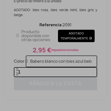
El precio se refiere a la unidad.
AGOTADO: bies rosa, bies verde mint, bies gris y
beige.
Referencia
2091
Producto
AGOTADO
disponible con
TEMPORALMENTE 😥
otras opciones
2,95 €
Impuestos incluidos
Color
AÑADIR A LA CESTA