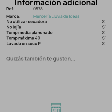
Información adicional
Ref:
0578
Marca:
Mercería Lluvia de Ideas
No utilizar secadora
Sí
No lejía
Sí
Temp media planchado
Sí
Temp máxima 40
Sí
Lavado en seco P
Sí
Quizás también te gusten...