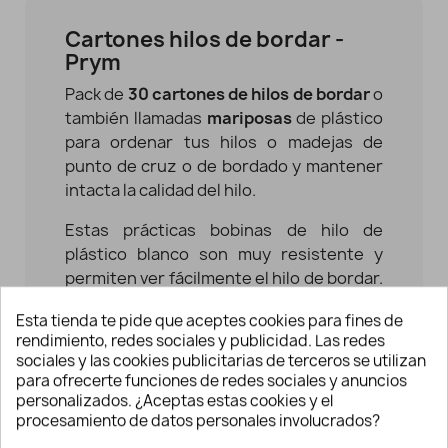
Cartones hilos de bordar -
Prym
Pack de
30 cartones de hilos de bordar
o
también llamadas
mariposas
de plástico
para ordenar tus hilos o madejas de
punto de cruz o de bordado y mantener
intacta la calidad del hilo.
Estas prácticas bobinas de hilo de
plástico blanco son muy resistente y
permiten ver fácilmente el hilo de bordar.
Como no tienen bordes afilados resultan
Esta tienda te pide que aceptes cookies para fines de
perfectos para enrollar los hilos
rendimiento, redes sociales y publicidad. Las redes
sobrantes. Simplemente organízalos en
sociales y las cookies publicitarias de terceros se utilizan
tu caja de bordado y los distintos colores
para ofrecerte funciones de redes sociales y anuncios
y tipos de hilo se almacenarán y serán
personalizados. ¿Aceptas estas cookies y el
procesamiento de datos personales involucrados?
fáciles de ver.