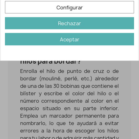
Estos
cartones hilos de bordar
Configurar
contienen suficiente espacio en la parte
inferior de la bobina de hilo para anotar
Rechazar
los números de color respectivos con un
marcador permanente; de esta manera
Aceptar
se evitan errores.
¿Cómo usar los cartones de
hilos para bordar?
Enrolla el hilo de punto de cruz o de
bordar (mouliné, perlé, etc.) alrededor
de una de las 30 bobinas que contiene el
blíster y escribe el color del hilo o el
número correspondiente al color en el
espacio situado en su parte inferior.
Emplea un marcador permanente para
nombrarlo, lo que te ayudará a evitar
errores a la hora de escoger los hilos
para tu labor o de adquirir más cantidad y