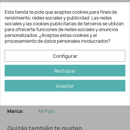
Esta tienda te pide que aceptes cookies para fines de
rendimiento, redes sociales y publicidad. Las redes
sociales y las cookies publicitarias de terceros se utilizan
para ofrecerte funciones de redes sociales y anuncios
Descripción y detalles
personalizados. ¿Aceptas estas cookies y el
procesamiento de datos personales involucrados?
Configurar
Gracias a su presentación en caja, se
convierte en un regalo perfecto para tu
peque en estas navidades.
Rechazar
Aceptar
Información adicional
Ref:
2300
Marca:
Mi Pipo
Quizás también te gusten...