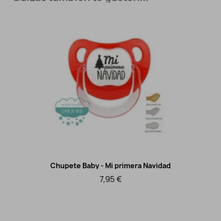
Chupete Baby - Mi primera Navidad
Vista rápida
7,95 €