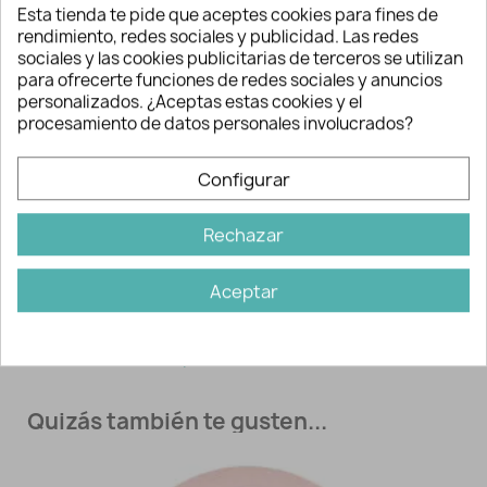
Esta tienda te pide que aceptes cookies para fines de
- Tetina fisiológica para el correcto
rendimiento, redes sociales y publicidad. Las redes
desarrollo bucodental del bebé.
sociales y las cookies publicitarias de terceros se utilizan
para ofrecerte funciones de redes sociales y anuncios
- Tetina de talla única desde 0 meses
personalizados. ¿Aceptas estas cookies y el
hasta la retirada del chupete.
procesamiento de datos personales involucrados?
- Suave y blandito, perfecto para dormir.
Configurar
- Cumple la norma EN 1400.
Rechazar
Información adicional
Aceptar
Ref:
3555
Marca:
Mi Pipo
Quizás también te gusten...