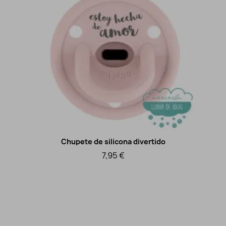
Chupete de silicona divertido
Vista rápida
7,95 €