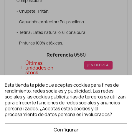
Composición:
- Chupete: Tritán.
- Capuchón protector: Polipropileno.
- Tetina: Látex natural o silicona pura.
- Pinturas 100% atóxicas.
Referencia
0560
Últimas
¡EN OFERTA!
unidades en
stock
1,00 €
7,95 €
Esta tienda te pide que aceptes cookies para fines de
Impuestos incluidos
rendimiento, redes sociales y publicidad. Las redes
sociales y las cookies publicitarias de terceros se utilizan
Modelo
para ofrecerte funciones de redes sociales y anuncios
personalizados. ¿Aceptas estas cookies y el
procesamiento de datos personales involucrados?
AÑADIR A LA CESTA
Configurar