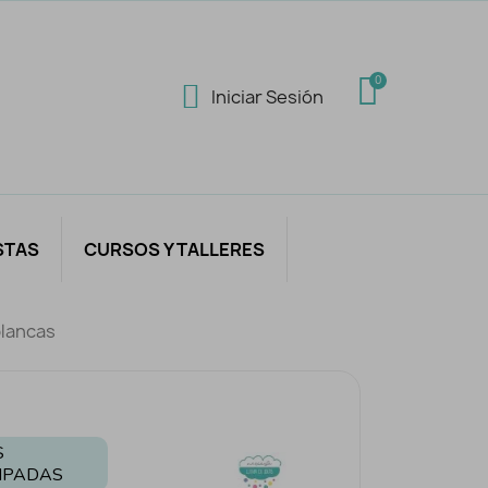
Iniciar Sesión
STAS
CURSOS Y TALLERES
blancas
S
MPADAS