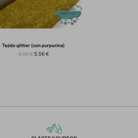
Tejido glitter (con purpurina)
Bies bati
Vista rápida
6,95 €
5,56 €