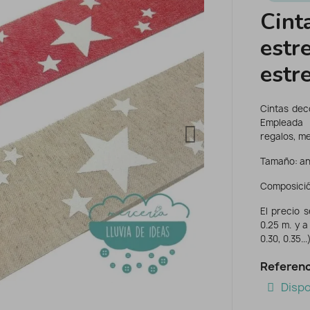
Cint
estre
estr
Cintas dec
Empleada
regalos, me
Tamaño: anc
Composición
El precio s
0.25 m. y a
0.30, 0.35...)
Referenc
Dispo