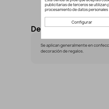
publicitarias de terceros se utiliza
procesamiento de datos personales 
Configurar
Descripción y detall
Se aplican generalmente en confecc
decoración de regalos.