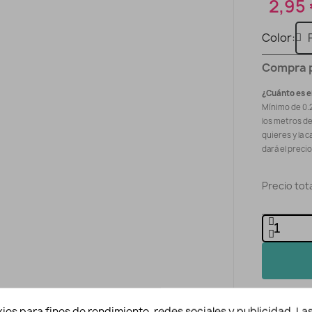
2,95
Color
Compra 
¿Cuánto es e
Mínimo de 0.
los metros d
quieres y la c
dará el preci
Precio tota
ies para fines de rendimiento, redes sociales y publicidad. Las