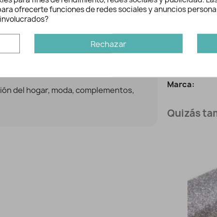
n para ofrecerte funciones de redes sociales y anuncios persona
involucrados?
Rechazar
es
Inform
Ref:
Marca:
ión del hogar, moda, complementos,
Quizás tam