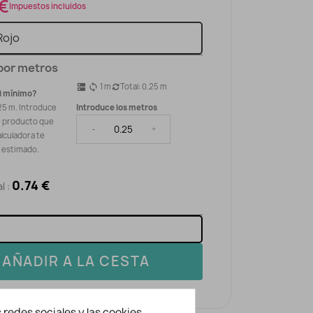
 €
Impuestos incluidos
por metros
1
m
Total:
0.25
m
dns
sync
l mínimo?
25 m. Introduce
Introduce los metros
e producto que
-
+
alculadora te
o estimado.
0.74 €
l :
AÑADIR A LA CESTA
 redes sociales y las cookies