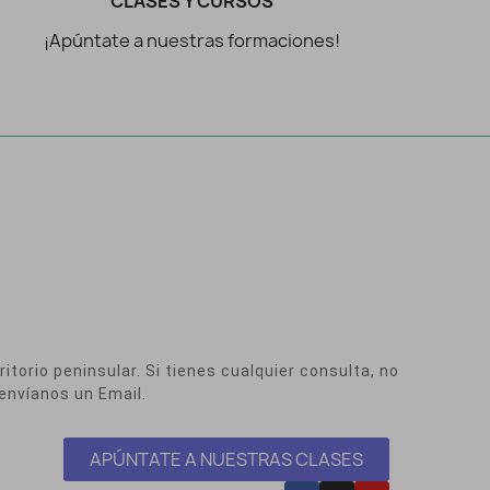
CLASES Y CURSOS
¡Apúntate a nuestras formaciones!
itorio peninsular. Si tienes cualquier consulta, no
envíanos un Email.
APÚNTATE A NUESTRAS CLASES