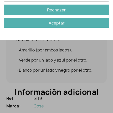
durante el proceso de confección y al
mismo tiempo robusta e indeformable.
Rechazar
Tiene un ancho de 2 cm. y un largo total
Aceptar
de 150 cm.
Podrás elegir entre tres combinaciones
de colores diferentes:
- Amarillo (por ambos lados).
- Verde por un lado y azul por el otro.
- Blanco por un lado y negro por el otro.
Información adicional
Ref:
3119
Marca:
Cose