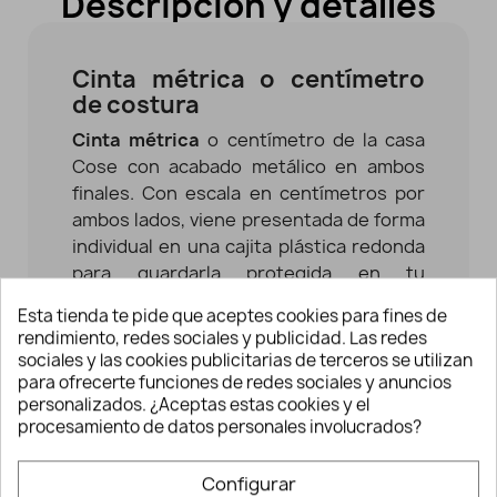
Descripción y detalles
Cinta métrica o centímetro
de costura
Cinta métrica
o centímetro de la casa
Cose con acabado metálico en ambos
finales. Con escala en centímetros por
ambos lados, viene presentada de forma
individual en una cajita plástica redonda
para guardarla protegida en tu
costurero.
Esta tienda te pide que aceptes cookies para fines de
rendimiento, redes sociales y publicidad. Las redes
Empleada en costura para tomar
sociales y las cookies publicitarias de terceros se utilizan
principalmente las medidas del cuerpo o
para ofrecerte funciones de redes sociales y anuncios
para medir secciones sobre varias
personalizados. ¿Aceptas estas cookies y el
prendas. Es perfecta para todas tus
procesamiento de datos personales involucrados?
labores. Realizada en fibra de vidrio, con
material flexible para que se adapte
Configurar