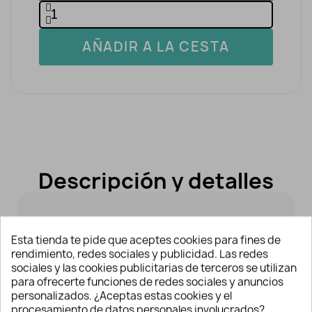
AÑADIR A LA CESTA
Descripción y detalles
Piel de ángel estampación
Esta tienda te pide que aceptes cookies para fines de
digital
rendimiento, redes sociales y publicidad. Las redes
Piel de ángel estampación digital
para
sociales y las cookies publicitarias de terceros se utilizan
para ofrecerte funciones de redes sociales y anuncios
dar estilo a tus diseños. Indicado para la
personalizados. ¿Aceptas estas cookies y el
confección de prendas para adultos.
procesamiento de datos personales involucrados?