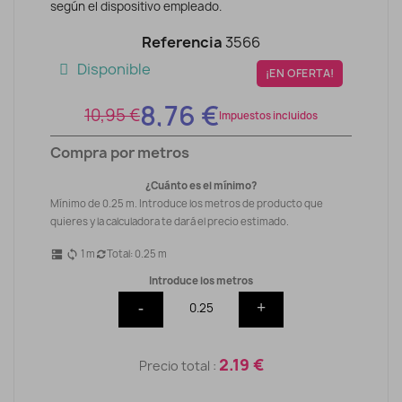
según el dispositivo empleado.
Referencia
3566
Disponible
¡EN OFERTA!
8,76 €
10,95 €
Impuestos incluidos
Compra por metros
¿Cuánto es el mínimo?
Mínimo de 0.25 m. Introduce los metros de producto que
quieres y la calculadora te dará el precio estimado.
1
m
Total:
0.25
m
dns
sync
Introduce los metros
-
+
2.19 €
Precio total :