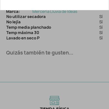
Ref:
1781
Marca:
Mercería Lluvia de Ideas
No utilizar secadora
Sí
No lejía
Sí
Temp media planchado
Sí
Temp máxima 30
Sí
Lavado en seco P
Sí
Quizás también te gusten...
TIENDA FÍSICA