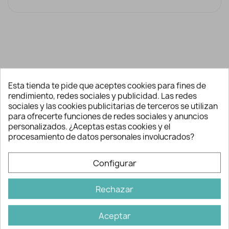
Descripción y detalles
Esta tienda te pide que aceptes cookies para fines de
rendimiento, redes sociales y publicidad. Las redes
sociales y las cookies publicitarias de terceros se utilizan
Ideales como complemento de tu disfraz
para ofrecerte funciones de redes sociales y anuncios
para carnaval, espectáculos...
personalizados. ¿Aceptas estas cookies y el
procesamiento de datos personales involucrados?
Con estos guantes completarás tu
disfraz de cabaretera, charleston,
Configurar
ladrón, camarero, personajes de cine o
animación, etc.
Rechazar
Aceptar
Información adicional