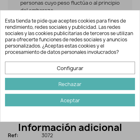
personas cuyo peso fluctúa o al principio
del embarazo.
Esta tienda te pide que aceptes cookies para fines de
Muy fácil de acoplar, sin necesidad de
rendimiento, redes sociales y publicidad. Las redes
coser, muy rápido, se engancha
sociales y las cookies publicitarias de terceros se utilizan
directamente sobre el botón.
para ofrecerte funciones de redes sociales y anuncios
personalizados. ¿Aceptas estas cookies y el
Cómo utilizar el botón
procesamiento de datos personales involucrados?
alargador:
1. Abroche la cinta del botón confort en el
Configurar
botón de los pantalones o de la falda.
Rechazar
2. Abroche el botón confort en el ojal de
los pantalones.
Aceptar
Información adicional
Ref:
3072