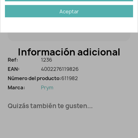
Mantén tus
hilos de bordar
u otros
accesorios de costura perfectamente
Aceptar
colocados. Te facilitará la
búsqueda de
colores
en tus labores.
Información adicional
Ref:
1236
EAN:
4002276119826
Número del producto:
611982
Marca:
Prym
Quizás también te gusten...