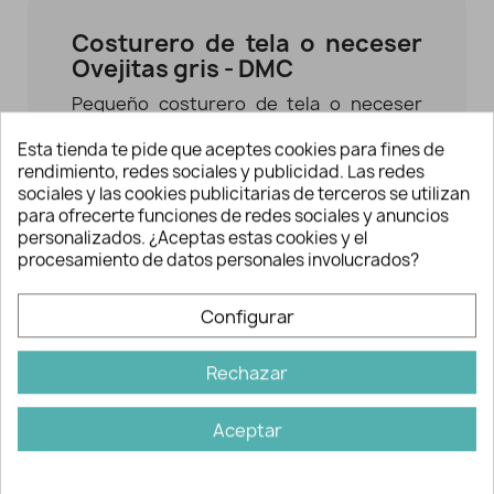
Costurero de tela o neceser
Ovejitas gris - DMC
Pequeño costurero de tela o neceser
para guardar los accesorios de tus
Esta tienda te pide que aceptes cookies para fines de
labores
de tricot, punto de cruz,
rendimiento, redes sociales y publicidad. Las redes
ganchillo, costura, etc. de tela
sociales y las cookies publicitarias de terceros se utilizan
estampada con motivo de ovejitas.
para ofrecerte funciones de redes sociales y anuncios
personalizados. ¿Aceptas estas cookies y el
Incluye etiqueta negra en un lateral con
procesamiento de datos personales involucrados?
la marca DMC.
Configurar
Una bonita idea para regalar a alguien
especial o para ti mismo. También
Rechazar
disponible en color rosa.
Además se puede combinar con el resto
Aceptar
de accesorios de la
colección Ovejitas
de DMC
.