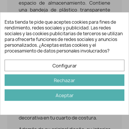
espacio de almacenamiento. Contiene
una bandeja de plástico transparente
con varios compartimentos para
Esta tienda te pide que aceptes cookies para fines de
organizar tus materiales y tenerlos a
rendimiento, redes sociales y publicidad. Las redes
mano rápidamente. Con cierre de
sociales y las cookies publicitarias de terceros se utilizan
gancho en color oro viejo.
para ofrecerte funciones de redes sociales y anuncios
personalizados. ¿Aceptas estas cookies y el
Ideal para bordadoras, costureras, etc.
procesamiento de datos personales involucrados?
También empleado como joyero. Resulta
ideal para regalo. Es práctico, de buen
Configurar
tamaño y su diseño enamora.
Costurero Fresas
Rechazar
Este
costurero original
simula a un
Aceptar
invernadero. Con él conseguirás
organizar tus herramientas y accesorios
de costura de forma práctica y, a la vez,
decorativa en tu cuarto de costura.