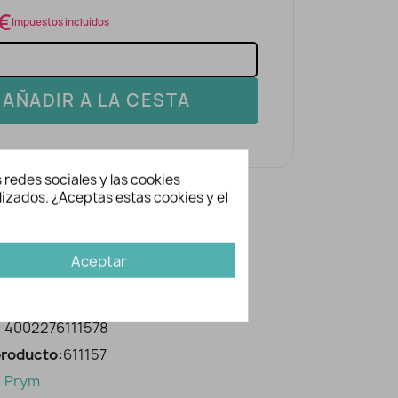
 €
Impuestos incluidos
AÑADIR A LA CESTA
 redes sociales y las cookies
lizados. ¿Aceptas estas cookies y el
Aceptar
ación adicional
2068
4002276111578
producto:
611157
Prym