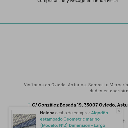
Compra online y Recoge en Tienda Física
Visítanos en Oviedo, Asturias. Somos tu Mercería O
dudes en escribir
C/ González Besada 19, 33007 Oviedo, Astu
Helena
acaba de comprar
Algodón
Visítanos cuando quieras:
estampado Geometric marino
LUN - VIE: 9:30h a14:00h y de 16:30h a 19:30h
(Modelo: Nº2) Dimension - Largo
SÁB: 10:00h a 14:00h