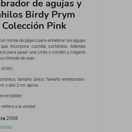
brador de agujas y
ahilos Birdy Prym
 Colección Pink
con forma de pájaro para enhebrar tus agujas
 que incorpora cuchilla cortahilos. Además
ficio para pasar una cinta o cordón y colgarlo
Muy cómodo de usar.
 611157.
onómico, tamaño único. Tamaño enhebrador:
m. x alto 2 cm. aprox.
n en blíster.
 refiere a la unidad.
ia
2068
nible