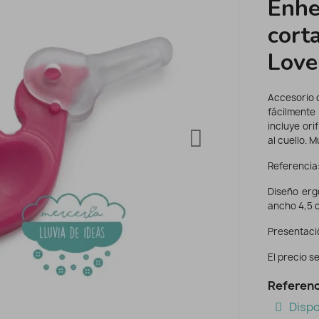
Enhe
cort
Love
Accesorio 
fácilmente
incluye ori
al cuello. 
Referencia:
Diseño erg
ancho 4,5 c
Presentació
El precio se
Referenc
Dispo