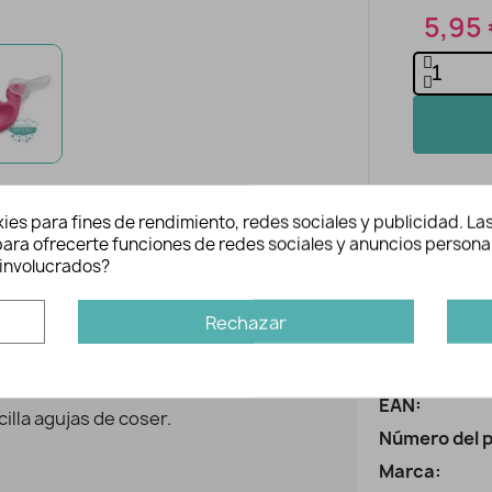
5,95
ies para fines de rendimiento, redes sociales y publicidad. Las
n para ofrecerte funciones de redes sociales y anuncios persona
involucrados?
Rechazar
es
Inform
Ref:
EAN:
illa agujas de coser.
Número del 
Marca: