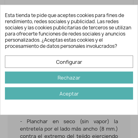
Esta tienda te pide que aceptes cookies para fines de
rendimiento, redes sociales y publicidad. Las redes
sociales y las cookies publicitarias de terceros se utilizan
AÑADIR A LA CESTA
para ofrecerte funciones de redes sociales y anuncios
personalizados. ¿Aceptas estas cookies y el
procesamiento de datos personales involucrados?
Configurar
Rechazar
Descripción y detalles
Aceptar
Indicaciones de planchado:
- Planchar en seco (sin vapor) la
entretela por el lado más ancho (8 mm.)
contra el extremo del tejido ejerciendo