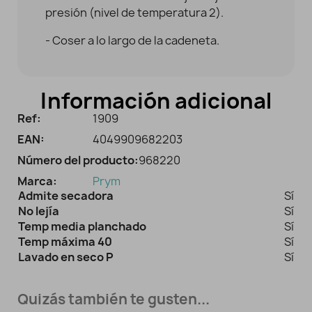
presión (nivel de temperatura 2).
- Coser a lo largo de la cadeneta.
Información adicional
Ref:
1909
EAN:
4049909682203
Número del producto:
968220
Marca:
Prym
Admite secadora
Sí
No lejía
Sí
Temp media planchado
Sí
Temp máxima 40
Sí
Lavado en seco P
Sí
Quizás también te gusten...