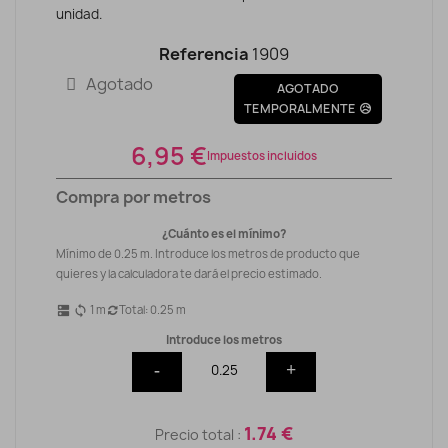
unidad.
Referencia
1909
Agotado
AGOTADO
TEMPORALMENTE 😥
6,95 €
Impuestos incluidos
Compra por metros
¿Cuánto es el mínimo?
Mínimo de 0.25 m. Introduce los metros de producto que
quieres y la calculadora te dará el precio estimado.
1
m
Total:
0.25
m
dns
sync
Introduce los metros
-
+
1.74 €
Precio total :